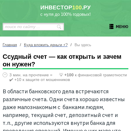
ИНВЕСТОР
100
.РУ
с нуля до 100% годовых!
МЕНЮ
/
/
Главная
Куда вложить деньги ⚡?
Вы здесь
Ссудный счет — как открыть и зачем
он нужен?
3 мин. на прочтение =
💡
+100
к финансовой грамотности
✔️ +10 к защите от мошенников
В области банковского дела встречаются
различные счета. Одни счета хорошо известны
даже малознакомым с банками людям,
например, текущий счет, депозитный счет и
т.п., другие используются внутри банка для
проведения операций. Именно о них мало что