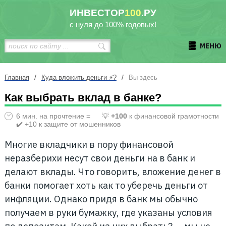
ИНВЕСТОР
100
.РУ
с нуля до 100% годовых!
МЕНЮ
/
/
Главная
Куда вложить деньги ⚡?
Вы здесь
Как выбрать вклад в банке?
6 мин. на прочтение =
💡
+100
к финансовой грамотности
✔️ +10 к защите от мошенников
Многие вкладчики в пору финансовой
неразберихи несут свои деньги на в банк и
делают вклады. Что говорить, вложение денег в
банки помогает хоть как то уберечь деньги от
инфляции. Однако придя в банк мы обычно
получаем в руки бумажку, где указаны условия