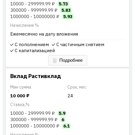
10000 - 299999.99 ₽
5.73
300000 - 999999.99 ₽
5.83
1000000 - 10000000 ₽
5.93
Начисление %
Ежемесячно на дату вложения
С пополнением
С частичным снятием
С капитализацией
Вклад Растивклад
Мин
сумма
Срок, мес
10 000
₽
24
Ставка,%
10000 - 299999.99 ₽
5.9
300000 - 999999.99 ₽
6
1000000 - 10000000 ₽
6.1
Начисление %