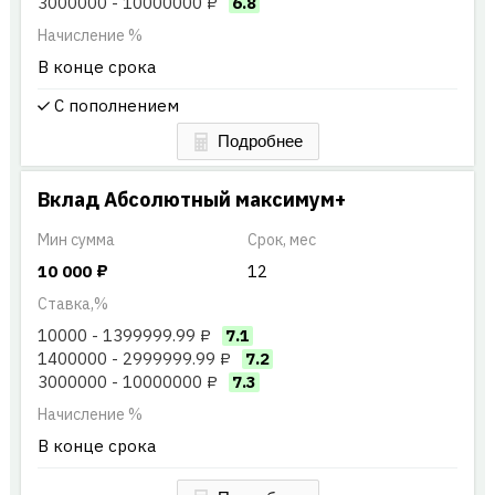
3000000 - 10000000 ₽
6.8
Начисление %
В конце срока
С пополнением
Вклад Абсолютный максимум+
Мин
сумма
Срок, мес
10 000
₽
12
Ставка,%
10000 - 1399999.99 ₽
7.1
1400000 - 2999999.99 ₽
7.2
3000000 - 10000000 ₽
7.3
Начисление %
В конце срока