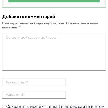
Добавить комментарий
Ваш адрес email не будет опубликован.
Обязательные поля
помечены
*
Сохранить моё имя, email и адрес сайта в этом