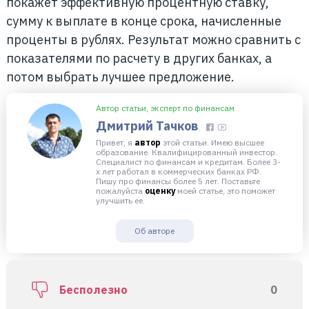
покажет эффективную процентную ставку,
сумму к выплате в конце срока, начисленные
проценты в рублях. Результат можно сравнить с
показателями по расчету в других банках, а
потом выбрать лучшее предложение.
Автор статьи, эксперт по финансам
Дмитрий Тачков
Привет, я
автор
этой статьи. Имею высшее
образование. Квалифицированный инвестор.
Специалист по финансам и кредитам. Более 3-
х лет работал в коммерческих банках РФ.
Пишу про финансы более 5 лет. Поставьте
пожалуйста
оценку
моей статье, это поможет
улучшить ее.
Об авторе
Бесполезно
0