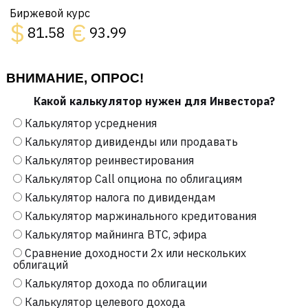
Биржевой курс
$
€
81.58
93.99
ВНИМАНИЕ, ОПРОС!
Какой калькулятор нужен для Инвестора?
Калькулятор усреднения
Калькулятор дивиденды или продавать
Калькулятор реинвестирования
Калькулятор Call опциона по облигациям
Калькулятор налога по дивидендам
Калькулятор маржинального кредитования
Калькулятор майнинга BTC, эфира
Сравнение доходности 2х или нескольких
облигаций
Калькулятор дохода по облигации
Калькулятор целевого дохода