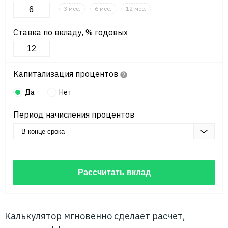
3 мес.
6 мес.
12 мес.
Ставка по вкладу, % годовых
Капитализация процентов
Да
Нет
Период начисления процентов
Рассчитать вклад
Калькулятор мгновенно сделает расчет,