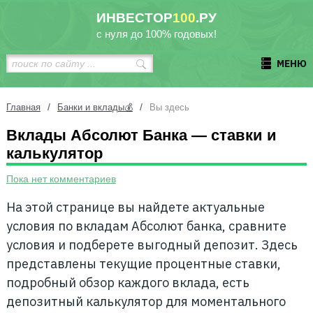
ИНВЕСТОР
100
.РУ
с нуля до 100% годовых!
МЕНЮ
/
/
Главная
Банки и вклады💰
Вы здесь
Вклады Абсолют Банка — ставки и
калькулятор
Пока нет комментариев
На этой странице вы найдете актуальные
условия по вкладам Абсолют банка, сравните
условия и подберете выгодный депозит. Здесь
представлены текущие процентные ставки,
подробный обзор каждого вклада, есть
депозитный калькулятор для моментального