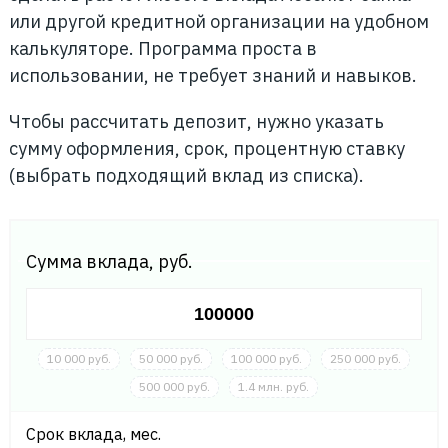
или другой кредитной организации на удобном
калькуляторе. Программа проста в
использовании, не требует знаний и навыков.
Чтобы рассчитать депозит, нужно указать
сумму оформления, срок, процентную ставку
(выбрать подходящий вклад из списка).
Сумма вклада, руб.
10 000 руб.
50 000 руб.
100 000 руб.
250 000 руб.
500 000 руб.
1.4 млн. руб.
Срок вклада, мес.