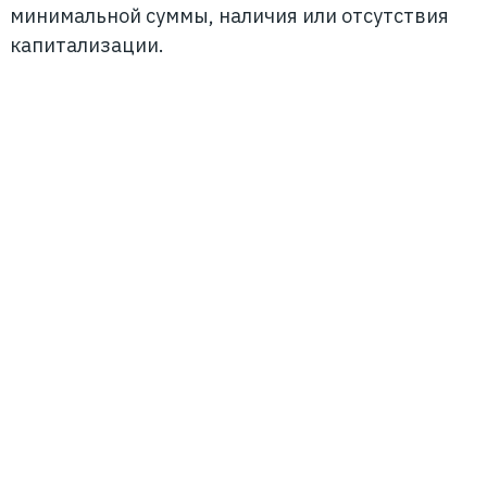
минимальной суммы, наличия или отсутствия
капитализации.