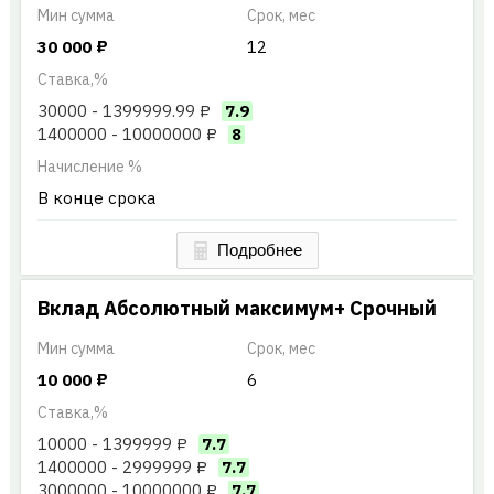
Мин
сумма
Срок, мес
30 000
₽
12
Ставка,%
30000 - 1399999.99 ₽
7.9
1400000 - 10000000 ₽
8
Начисление %
В конце срока
Вклад Абсолютный максимум+ Срочный
Мин
сумма
Срок, мес
10 000
₽
6
Ставка,%
10000 - 1399999 ₽
7.7
1400000 - 2999999 ₽
7.7
3000000 - 10000000 ₽
7.7