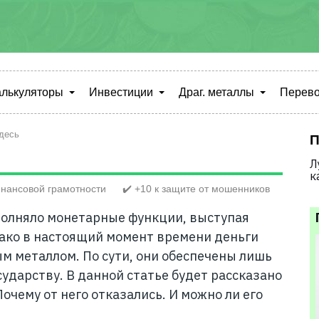
алькуляторы
Инвестиции
Драг. металлы
Перево
десь
П
Л
к
нансовой грамотности
✔️ +10 к защите от мошенников
полняло монетарные функции, выступая
ако в настоящий момент времени деньги
м металлом. По сути, они обеспечены лишь
ударству. В данной статье будет рассказано
очему от него отказались. И можно ли его