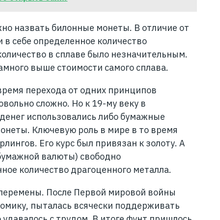
о назвать билонные монеты. В отличие от
 в себе определенное количество
 количество в сплаве было незначительным.
амного выше стоимости самого сплава.
время перехода от одних принципов
овольно сложно. Но к 19-му веку в
 денег использовались либо бумажные
онеты. Ключевую роль в мире в то время
лингов. Его курс был привязан к золоту. А
бумажной валюты) свободно
ное количество драгоценного металла.
 перемены. После Первой мировой войны
номику, пыталась всячески поддерживать
о удавалось с трудом. В итоге фунт пришлось