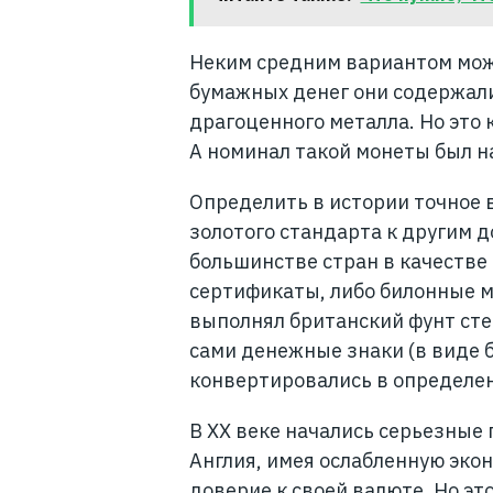
Неким средним вариантом можн
бумажных денег они содержали
драгоценного металла. Но это
А номинал такой монеты был н
Определить в истории точное 
золотого стандарта к другим д
большинстве стран в качестве
сертификаты, либо билонные м
выполнял британский фунт стер
сами денежные знаки (в виде 
конвертировались в определен
В XX веке начались серьезные
Англия, имея ослабленную эко
доверие к своей валюте. Но эт