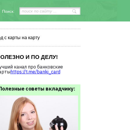
Поиск:
д с карты на карту
ОЛЕЗНО И ПО ДЕЛУ!
учший канал про банковские
арты
https://t.me/banki_card
Полезные советы вкладчику: