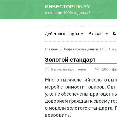
ИНВЕСТОР
100
.РУ
с нуля до 100% годовых!
Дебетовые карты
Вклады
К
/
/
Главная
Куда вложить деньги ⚡?
Вы з
Золотой стандарт
6 мин. на прочтение =
💡
+100
к фи
Много тысячелетий золото вы
мерой стоимости товаров. Одн
уже не обеспечены драгоценны
доверием граждан к своему гос
о модели золотого стандарта. П
возродить.