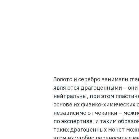
Золото и серебро занимали глав
являются драгоценными – они
нейтральны, при этом пласти
основе их физико-химических 
независимо от чеканки – можн
по экспертизе, и таким образо
таких драгоценных монет можн
этом их удобно переносить с ме