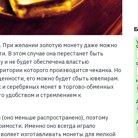
Б
м. При желании золотую монету даже можно
ти. В этом случае она перестанет быть
у и не будет обеспечена властью
С
рритории которого производится чеканка. Но
ценности, его можно будет сбыть ювелирам.
х и серебряных монет в торгово-обменных
о удобством и стремлением к
 (оно меньше распространено), поэтому
оимости. Именно оно всегда играло
зволяет изготавливать монеты для мелкой