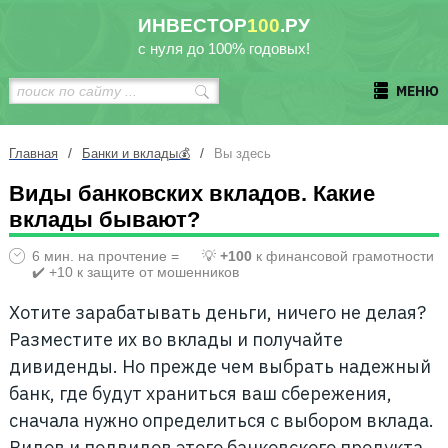
ИНВЕСТОР
100
.РУ
с нуля до 100% годовых!
МЕНЮ
/
/
Главная
Банки и вклады💰
Вы здесь
Виды банковских вкладов. Какие
вклады бывают?
6 мин. на прочтение =
💡
+100
к финансовой грамотности
✔️ +10 к защите от мошенников
Хотите зарабатывать деньги, ничего не делая?
Разместите их во вклады и получайте
дивиденды. Но прежде чем выбрать надежный
банк, где будут храниться ваш сбережения,
сначала нужно определиться с выбором вклада.
Видов и подвидов этого банковского продукта