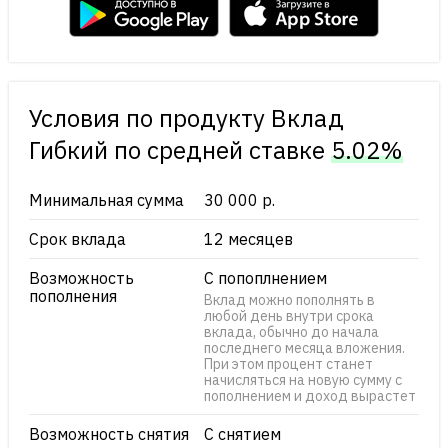
Условия по продукту Вклад
Гибкий по cредней ставке
5.02%
Минимальная сумма
30 000 р.
Срок вклада
12 месяцев
Возможность
С попоплнением
пополнения
Вклад можно пополнять в
любой день внутри срока
вклада, обычно до начала
последнего месяца вложения.
При этом процент станет
начисляться на новую сумму с
пополнением и доход вырастет
Возможность снятия
С снятием