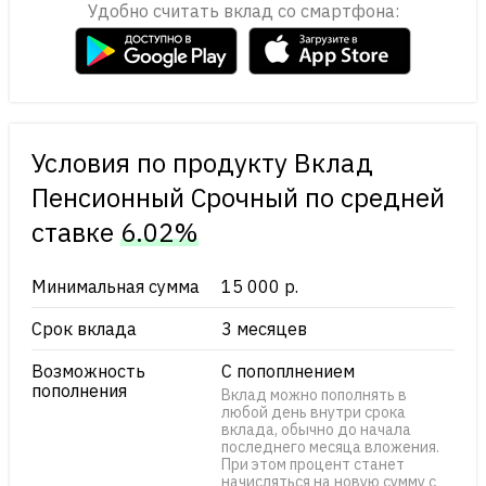
Удобно считать вклад со смартфона:
Условия по продукту Вклад
Пенсионный Срочный по cредней
ставке
6.02%
Минимальная сумма
15 000 р.
Срок вклада
3 месяцев
Возможность
С попоплнением
пополнения
Вклад можно пополнять в
любой день внутри срока
вклада, обычно до начала
последнего месяца вложения.
При этом процент станет
начисляться на новую сумму с