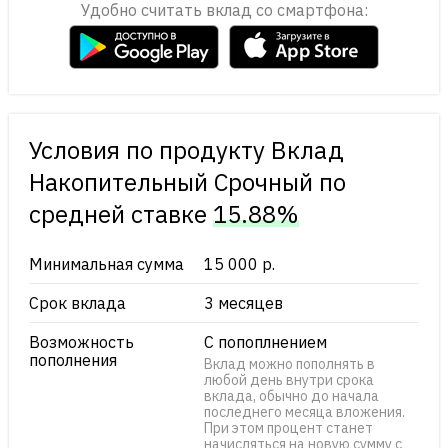
Удобно считать вклад со смартфона:
Условия по продукту Вклад
Накопительный Срочный по
cредней ставке
15.88%
Минимальная сумма
15 000 р.
Срок вклада
3 месяцев
Возможность
С попоплнением
пополнения
Вклад можно пополнять в
любой день внутри срока
вклада, обычно до начала
последнего месяца вложения.
При этом процент станет
начисляться на новую сумму с