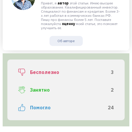
Привет, я
автор
этой статьи. Имею высшее
образование. Квалифицированный инвестор.
Специалист по финансам и кредитам. Более 3-
х лет работал в коммерческих банках РФ.
Пишу про финансы более 5 лет. Поставьте
пожалуйста
оценку
моей статье, это поможет
улучшить ее.
Об авторе
Бесполезно
3
Занятно
2
Помогло
24