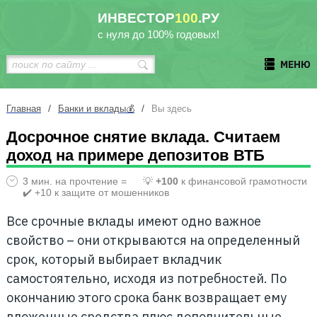
ИНВЕСТОР
100
.РУ
с нуля до 100% годовых!
МЕНЮ
/
/
Главная
Банки и вклады💰
Вы здесь
Досрочное снятие вклада. Считаем
доход на примере депозитов ВТБ
3 мин. на прочтение =
💡
+100
к финансовой грамотности
✔️ +10 к защите от мошенников
Все срочные вклады имеют одно важное
свойство – они открываются на определенный
срок, который выбирает вкладчик
самостоятельно, исходя из потребностей. По
окончанию этого срока банк возвращает ему
вложенные средства плюс дополнительные