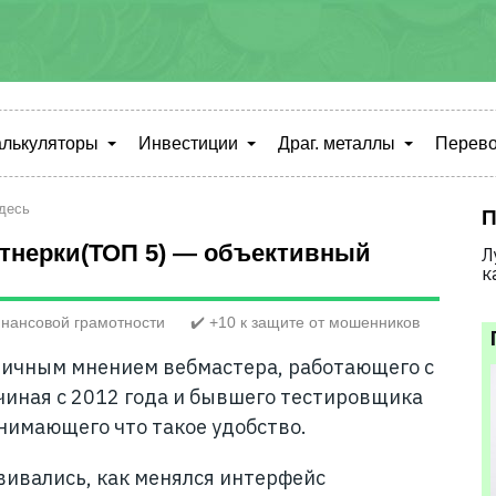
алькуляторы
Инвестиции
Драг. металлы
Перево
десь
П
тнерки(ТОП 5) — объективный
Л
к
нансовой грамотности
✔️ +10 к защите от мошенников
личным мнением вебмастера, работающего с
иная с 2012 года и бывшего тестировщика
имающего что такое удобство.
вивались, как менялся интерфейс