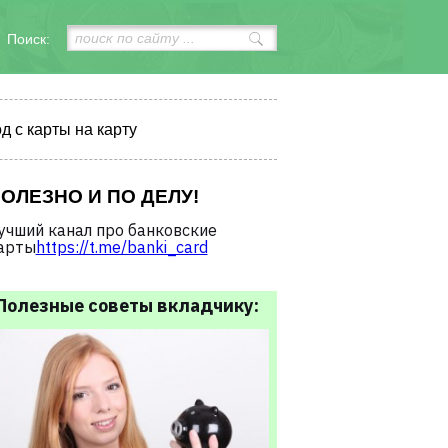
Поиск:
д с карты на карту
ОЛЕЗНО И ПО ДЕЛУ!
учший канал про банковские
арты
https://t.me/banki_card
Полезные советы вкладчику: