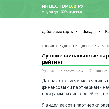
ИНВЕСТОР
100
.РУ
с нуля до 100% годовых!
Дебетовые карты
Вклады
К
/
/
Главная
Куда вложить деньги ⚡?
Вы з
Лучшие финансовые пар
рейтинг
5 мин. на прочтение =
💡
+100
к фи
Данная статья является лишь 
финансовыми партнерками нач
программных интерфейсов, пон
Я видел как эти партнерки раз