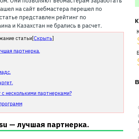
ом. Они позволяют вебмастерам заработать
зашел на сайт вебмастера перешел по
статье представлен рейтинг по
К
ина и Казахстан не брались в расчет.
жание статьи
[
Скрыть
]
учшая партнерка.
иадс.
В
ргет.
у с несколькими партнерками?
 программ
su — лучшая партнерка.