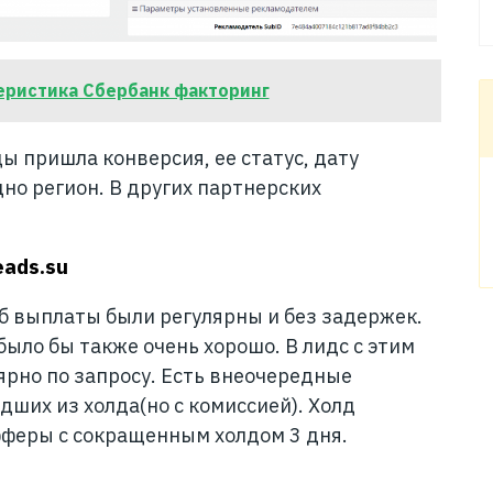
еристика Сбербанк факторинг
цы пришла конверсия, ее статус, дату
дно регион. В других партнерских
ads.su
б выплаты были регулярны и без задержек.
ыло бы также очень хорошо. В лидс с этим
ярно по запросу. Есть внеочередные
ших из холда(но с комиссией). Холд
офферы с сокращенным холдом 3 дня.