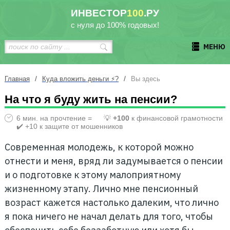
ИНВЕСТОР
100
.РУ
с нуля до 100% годовых!
МЕНЮ
/
/
Главная
Куда вложить деньги ⚡?
Вы здесь
На что я буду жить на пенсии?
6 мин. на прочтение =
💡
+100
к финансовой грамотности
✔️ +10 к защите от мошенников
Современная молодежь, к которой можно
отнести и меня, вряд ли задумывается о пенсии
и о подготовке к этому малоприятному
жизненному этапу. Лично мне пенсионный
возраст кажется настолько далеким, что лично
я пока ничего не начал делать для того, чтобы