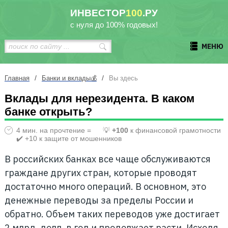
ИНВЕСТОР
100
.РУ
с нуля до 100% годовых!
МЕНЮ
/
/
Главная
Банки и вклады💰
Вы здесь
Вклады для нерезидента. В каком
банке открыть?
4 мин. на прочтение =
💡
+100
к финансовой грамотности
✔️ +10 к защите от мошенников
В российских банках все чаще обслуживаются
граждане других стран, которые проводят
достаточно много операций. В основном, это
денежные переводы за пределы России и
обратно. Объем таких переводов уже достигает
2 млрд. долл. в год и продолжает расти. Исходя