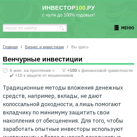
ИНВЕСТОР
100
.РУ
с нуля до 100% годовых!
МЕНЮ
/
/
Главная
Бизнес и инвестиции
Вы здесь
Венчурные инвестиции
6 мин. на прочтение =
💡
+100
к финансовой грамотности
✔️ +10 к защите от мошенников
Традиционные методы вложения денежных
средств, например, вклады, не дают
колоссальной доходности, а лишь помогают
вкладчику по минимуму защитить свои
накопления от обесценения. Для того, чтобы
заработать опытные инвесторы используют