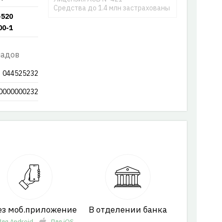
Средства до 1.4 млн застрахованы
-520
00-1
ладов
044525232
0000000232
ез моб.приложение
В отделении банка
ля Android
Для iOS