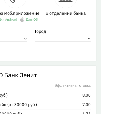
ез моб.приложение
В отделении банка
ля Android
Для iOS
Город
О Банк Зенит
Эффективная ставка
уб.)
8.00
йн (от 30000 руб.)
7.00