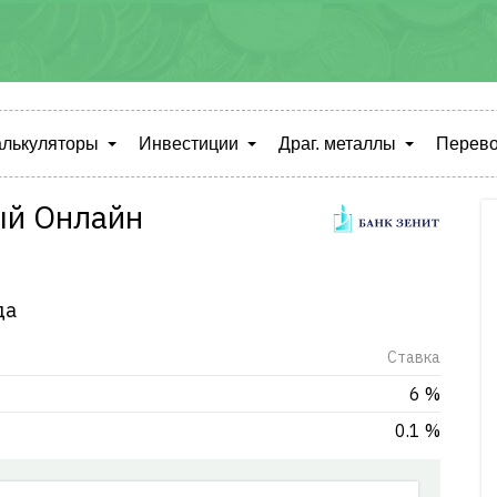
алькуляторы
Инвестиции
Драг. металлы
Перево
ый Онлайн
да
Cтавка
6 %
0.1 %