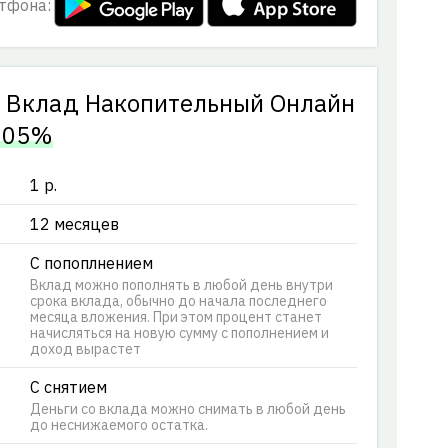
тфона:
у Вклад Накопительный Онлайн
.05%
1 р.
12 месяцев
С попоплнением
Вклад можно пополнять в любой день внутри
срока вклада, обычно до начала последнего
месяца вложения. При этом процент станет
начисляться на новую сумму с пополнением и
доход вырастет
С снятием
Деньги со вклада можно снимать в любой день
до неснижаемого остатка.