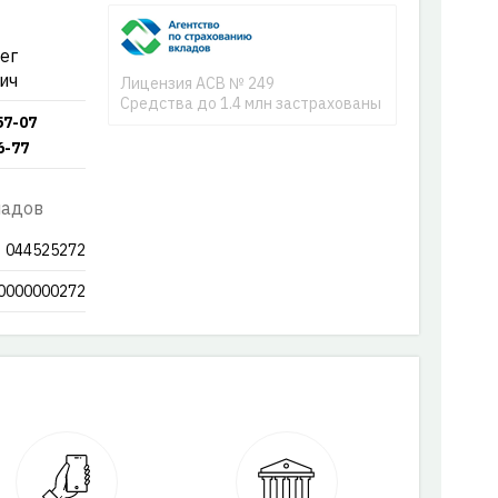
ег
ич
Лицензия АСВ № 249
Средства до 1.4 млн застрахованы
57-07
6-77
ладов
044525272
0000000272