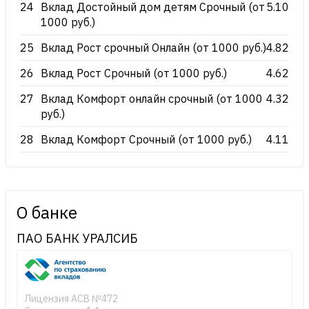
24
Вклад Достойный дом детям Срочный (от
5.10
1000 руб.)
25
Вклад Рост срочный Онлайн (от 1000 руб.)
4.82
26
Вклад Рост Срочный (от 1000 руб.)
4.62
27
Вклад Комфорт онлайн срочный (от 1000
4.32
руб.)
28
Вклад Комфорт Срочный (от 1000 руб.)
4.11
О банке
ПАО БАНК УРАЛСИБ
Лицензия АСВ №472