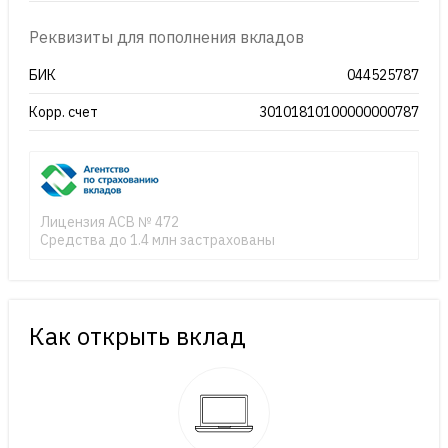
Реквизиты для пополнения вкладов
БИК
044525787
Корр. счет
30101810100000000787
Лицензия АСВ № 472
Средства до 1.4 млн застрахованы
Как открыть вклад