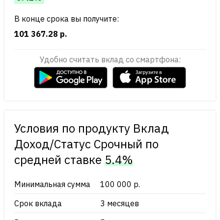
В конце срока вы получите:
101 367.28 р.
Удобно считать вклад со смартфона:
Условия по продукту Вклад
Доход/Статус Срочный по
cредней ставке
5.4%
Минимальная сумма
100 000 р.
Срок вклада
3 месяцев