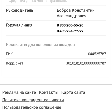
Средства до 1.4 млн застрахованы
Руководитель
Бобров Константин
Александрович
Горячая линия
8 800 200-55-20
8 495 723-77-77
Реквизиты для пополнения вкладов
БИК
044525787
Корр. счет
30101810100000000787
Реклама на сайте
Контакты
Карта сайта
Политика конфиденциальности
Пользовательское соглашение