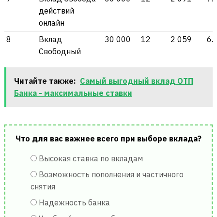
действий
онлайн
8
Вклад
30 000
12
2 059
6.
Свободный
Читайте также:
Самый выгодный вклад ОТП
Банка - максимальные ставки
Что для вас важнее всего при выборе вклада?
Высокая ставка по вкладам
Возможность пополнения и частичного
снятия
Надежность банка