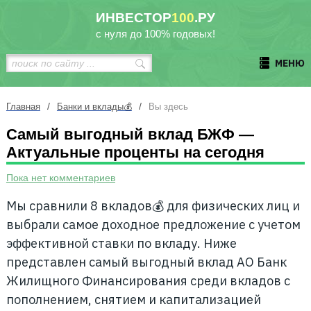
ИНВЕСТОР
100
.РУ
с нуля до 100% годовых!
МЕНЮ
/
/
Главная
Банки и вклады💰
Вы здесь
Самый выгодный вклад БЖФ —
Актуальные проценты на сегодня
Пока нет комментариев
Мы сравнили 8 вкладов💰 для физических лиц и
выбрали самое доходное предложение с учетом
эффективной ставки по вкладу. Ниже
представлен самый выгодный вклад АО Банк
Жилищного Финансирования среди вкладов с
пополнением, снятием и капитализацией