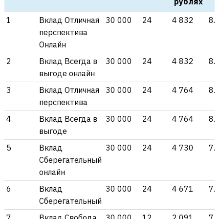
рублях
1
Вклад Отличная
30 000
24
4 832
8.
перспектива
Онлайн
2
Вклад Всегда в
30 000
24
4 832
8.
выгоде онлайн
3
Вклад Отличная
30 000
24
4 764
8.
перспектива
4
Вклад Всегда в
30 000
24
4 764
8.
выгоде
5
Вклад
30 000
24
4 730
7.
Сберегательный
онлайн
6
Вклад
30 000
24
4 671
7.
Сберегательный
7
Вклад Свобода
30 000
12
2 091
7.