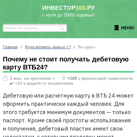
ИНВЕСТОР
100
.РУ
с нуля до 100% годовых!
МЕНЮ
/
/
Главная
Куда вложить деньги ⚡?
Вы здесь
Почему не стоит получать дебетовую
карту ВТБ24?
3 мин. на прочтение =
💡
+100
к финансовой грамотности
✔️ +10 к защите от мошенников
Дебетовую или расчетную карту в ВТБ 24 может
оформить практически каждый человек. Для
этого требуется минимум документов — только
паспорт. Кроме своей простоты использования
и получения, дебетовый пластик имеет свои
недостатки, с которыми владелец может