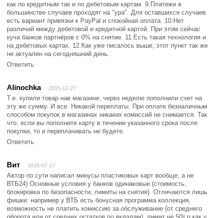
как по кредитным так и по дебетовым картам. 9.Платежи в
большинстве случаев проходят на "ура". Для оставшихся случаев
есть вариант привязки к PayPal и спокойная оплата. 10.Нет
различий между дебетовой и кредитной картой. При этом сейчас
куча банков партнёров с 0% на снятие. 11.Есть такая технология и
на дебетовых картах. 12.Как уже писалось выше, этот пункт так же
не актуален на сегодняшний день.
Ответить
Alinochka
2015-12-27
Т.е. купили товар нав магазине, через неделю пополнили счет на
эту же сумму. И все. Никакой переплаты. При оплате безналичным
способом покупок в магазинах никаких комиссий не снимается. Так
что, если вы пополните карту в течении указанного срока после
покупки, то и переплачивать не будете.
Ответить
Вит
2015-07-17
Автор по сути написал минусы пластиковых карт вообще, а не
ВТБ24) Основные условия у банков одинаковые (стоимость,
блокировка по безопасности, лимиты на снятия). Отличаются лишь
фишки: например у ВТБ есть бонусная программа коллекция,
возможность не платить комиссию за обслуживание (от среднего
оборота или от средних остатков по вкладам), лимит не 50т.р как у