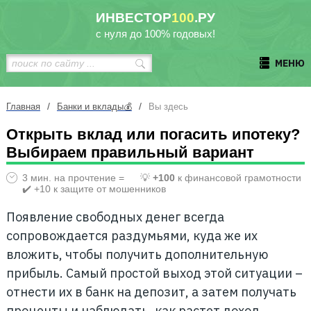
ИНВЕСТОР
100
.РУ
с нуля до 100% годовых!
МЕНЮ
/
/
Главная
Банки и вклады💰
Вы здесь
Открыть вклад или погасить ипотеку?
Выбираем правильный вариант
3 мин. на прочтение =
💡
+100
к финансовой грамотности
✔️ +10 к защите от мошенников
Появление свободных денег всегда
сопровождается раздумьями, куда же их
вложить, чтобы получить дополнительную
прибыль. Самый простой выход этой ситуации –
отнести их в банк на депозит, а затем получать
проценты и наблюдать, как растет доход.