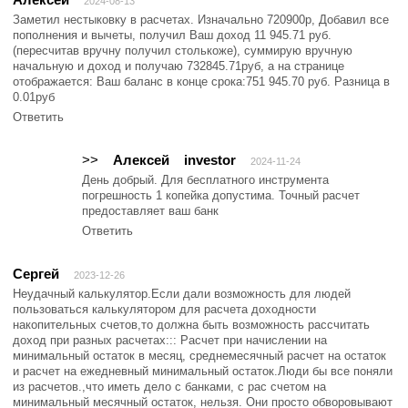
2024-08-13
Заметил нестыковку в расчетах. Изначально 720900р, Добавил все
пополнения и вычеты, получил Ваш доход 11 945.71 руб.
(пересчитав вручну получил столькоже), суммирую вручную
начальную и доход и получаю 732845.71руб, а на странице
отображается: Ваш баланс в конце срока:751 945.70 руб. Разница в
0.01руб
Ответить
>>
Алексей
investor
2024-11-24
День добрый. Для бесплатного инструмента
погрешность 1 копейка допустима. Точный расчет
предоставляет ваш банк
Ответить
Сергей
2023-12-26
Неудачный калькулятор.Если дали возможность для людей
пользоваться калькулятором для расчета доходности
накопительных счетов,то должна быть возможность рассчитать
доход при разных расчетах::: Расчет при начислении на
минимальный остаток в месяц, среднемесячный расчет на остаток
и расчет на ежедневный минимальный остаток.Люди бы все поняли
из расчетов.,что иметь дело с банками, с рас счетом на
минимальный месячный остаток, нельзя. Они просто обворовывают