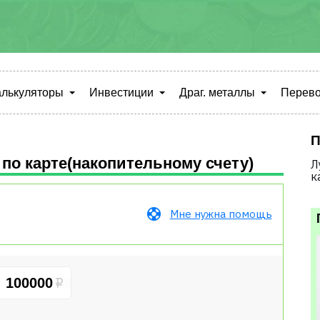
алькуляторы
Инвестиции
Драг. металлы
Перево
П
по карте(накопительному счету)
Л
к
Мне нужна помощь