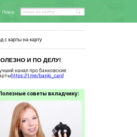
Поиск:
д с карты на карту
ОЛЕЗНО И ПО ДЕЛУ!
учший канал про банковские
арты
https://t.me/banki_card
Полезные советы вкладчику: