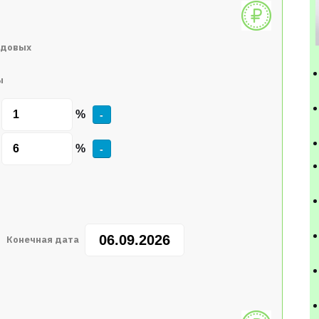
одовых
ы
%
-
%
-
Конечная дата