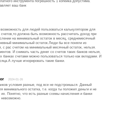
латного инструмента погрешность 1 копейка допустима.
авляет ваш банк
 возможность для людей пользоваться калькулятором для
 счетов,то должна быть возможность рассчитать доход при
числении на минимальный остаток в месяц, среднемесячный
едневный минимальный остаток.Люди бы все поняли из
и, с рас счетом на минимальный месячный остаток, нельзя.
ентов. И снимать часть денег со счетов таких банков нельзя,
х банках счетами можно пользоваться только как вкладами. И
сяца.А лучше игнорировать такие банки.
tor
2024-01-26
анков условия разные, под все не подстроишься. Данный
я минимального остатка, т.е. когда ты положил деньги и не
 их. Понятно, что есть разные схемы начисления и банки
ь невозможно.