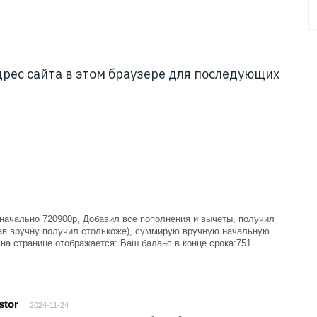
адрес сайта в этом браузере для последующих
значально 720900р, Добавил все пополнения и вычеты, получил
тав вручну получил столькоже), суммирую вручную начальную
 на странице отображается: Ваш баланс в конце срока:751
stor
2024-11-24