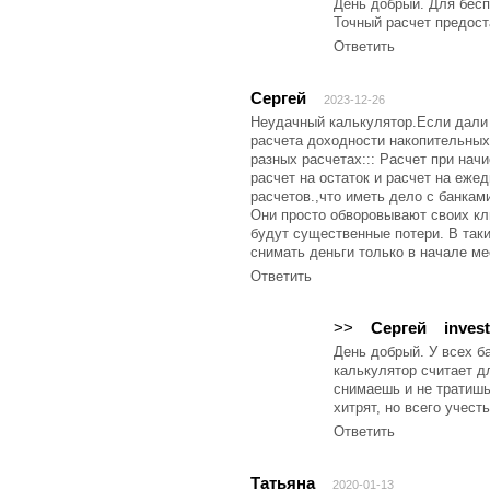
День добрый. Для бесп
Точный расчет предост
Ответить
Сергей
2023-12-26
Неудачный калькулятор.Если дали
расчета доходности накопительных
разных расчетах::: Расчет при на
расчет на остаток и расчет на еж
расчетов.,что иметь дело с банкам
Они просто обворовывают своих кли
будут существенные потери. В таки
снимать деньги только в начале ме
Ответить
>>
Сергей
inves
День добрый. У всех б
калькулятор считает дл
снимаешь и не тратишь
хитрят, но всего учест
Ответить
Татьяна
2020-01-13