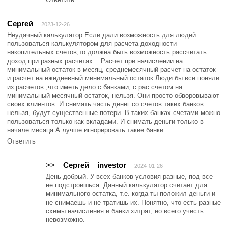
Сергей
2023-12-26
Неудачный калькулятор.Если дали возможность для людей
пользоваться калькулятором для расчета доходности
накопительных счетов,то должна быть возможность рассчитать
доход при разных расчетах::: Расчет при начислении на
минимальный остаток в месяц, среднемесячный расчет на остаток
и расчет на ежедневный минимальный остаток.Люди бы все поняли
из расчетов.,что иметь дело с банками, с рас счетом на
минимальный месячный остаток, нельзя. Они просто обворовывают
своих клиентов. И снимать часть денег со счетов таких банков
нельзя, будут существенные потери. В таких банках счетами можно
пользоваться только как вкладами. И снимать деньги только в
начале месяца.А лучше игнорировать такие банки.
Ответить
>>
Сергей
investor
2024-01-26
День добрый. У всех банков условия разные, под все
не подстроишься. Данный калькулятор считает для
минимального остатка, т.е. когда ты положил деньги и
не снимаешь и не тратишь их. Понятно, что есть разные
схемы начисления и банки хитрят, но всего учесть
невозможно.