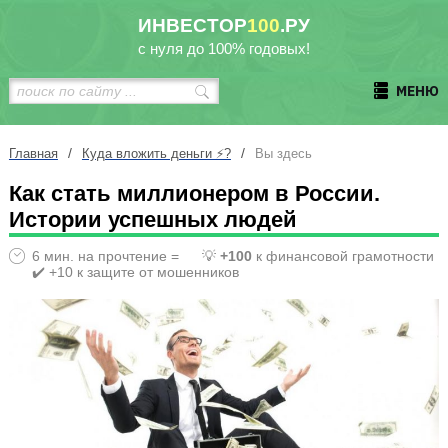
ИНВЕСТОР
100
.РУ
с нуля до 100% годовых!
МЕНЮ
/
/
Главная
Куда вложить деньги ⚡?
Вы здесь
Как стать миллионером в России.
Истории успешных людей
6 мин. на прочтение =
💡
+100
к финансовой грамотности
✔️ +10 к защите от мошенников