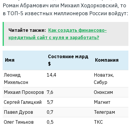
Роман Абрамович или Михаил Ходорковский, то
в ТОП-5 известных миллионеров России войдут:
Читайте также:
Как создать финансово-
кредитный сайт с нуля и заработать?
Состояние млрд
Имя
Компания
$
Леонид
14,4
Новатэк,
Михельсон
Сибур
Михаил Прохоров
7,6
Онэксим
Сергей Галицкий
5,7
Магнит
Павел Дуров
0,7
Телеграм
Олег Тиньков
0,5
ТКС