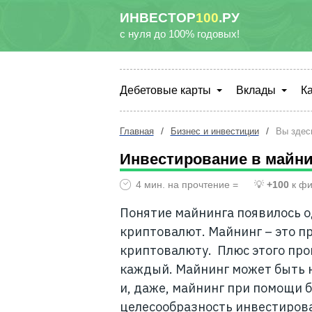
ИНВЕСТОР
100
.РУ
с нуля до 100% годовых!
Дебетовые карты
Вклады
К
/
/
Главная
Бизнес и инвестиции
Вы здес
Инвестирование в майнин
4 мин. на прочтение =
💡
+100
к фи
Понятие майнинга появилось 
криптовалют. Майнинг – это п
криптовалюту. Плюс этого про
каждый. Майнинг может быть н
и, даже, майнинг при помощи б
целесообразность инвестирова