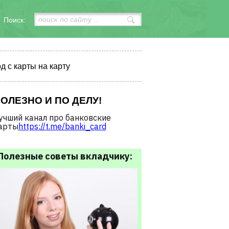
Поиск:
д с карты на карту
ОЛЕЗНО И ПО ДЕЛУ!
учший канал про банковские
арты
https://t.me/banki_card
Полезные советы вкладчику: