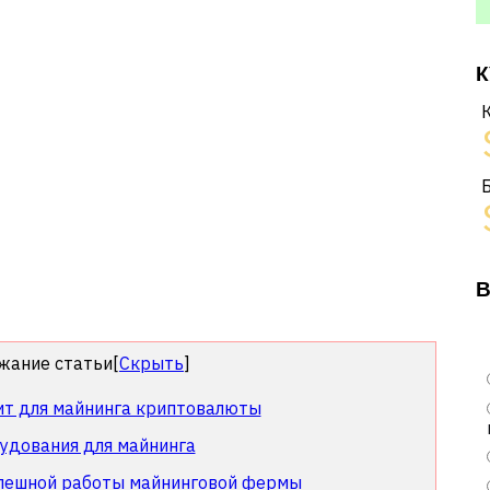
К
В
жание статьи
[
Скрыть
]
ит для майнинга криптовалюты
удования для майнинга
спешной работы майнинговой фермы