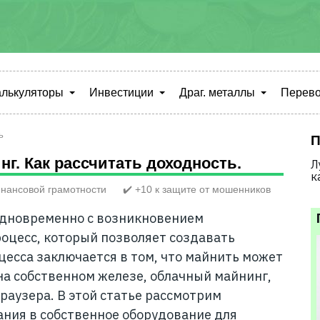
алькуляторы
Инвестиции
Драг. металлы
Перево
ь
П
г. Как рассчитать доходность.
Л
к
нансовой грамотности
✔️ +10 к защите от мошенников
одновременно с возникновением
роцесс, который позволяет создавать
цесса заключается в том, что майнить может
а собственном железе, облачный майнинг,
раузера. В этой статье рассмотрим
ния в собственное оборудование для