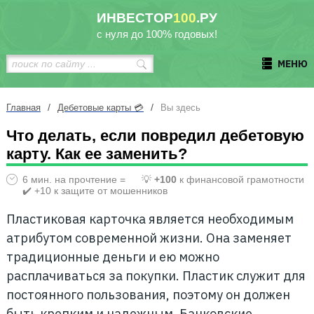
ИНВЕСТОР
100
.РУ
с нуля до 100% годовых!
МЕНЮ
/
/
Главная
Дебетовые карты 💳
Вы здесь
Что делать, если повредил дебетовую
карту. Как ее заменить?
6 мин. на прочтение =
💡
+100
к финансовой грамотности
✔️ +10 к защите от мошенников
Пластиковая карточка является необходимым
атрибутом современной жизни. Она заменяет
традиционные деньги и ею можно
расплачиваться за покупки. Пластик служит для
постоянного пользования, поэтому он должен
быть крепким и надежным. Банковские