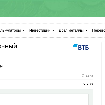
алькуляторы
Инвестиции
Драг. металлы
Перево
очный
да
Cтавка
6.3 %