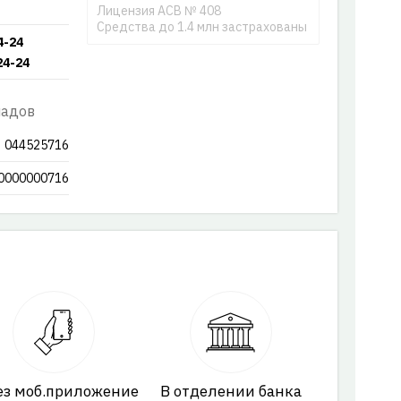
Лицензия АСВ № 408
Средства до 1.4 млн застрахованы
4-24
24-24
ладов
044525716
0000000716
ез моб.приложение
В отделении банка