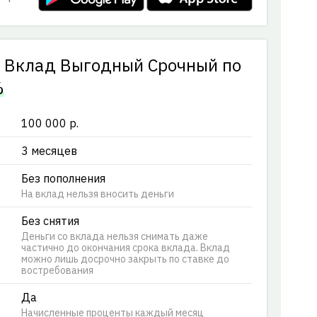
у Вклад Выгодный Срочный по
%
100 000 р.
3 месяцев
Без пополнения
На вклад нельзя вносить деньги
Без снятия
Деньги со вклада нельзя снимать даже
частично до окончания срока вклада. Вклад
можно лишь досрочно закрыть по ставке до
востребования
Да
Начисленные проценты каждый месяц