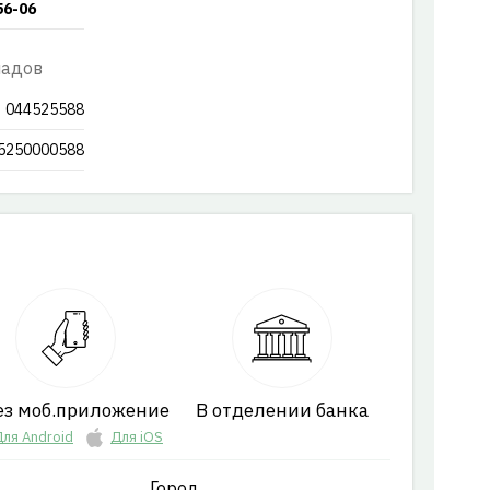
56-06
ладов
044525588
5250000588
ез моб.приложение
В отделении банка
ля Android
Для iOS
Город