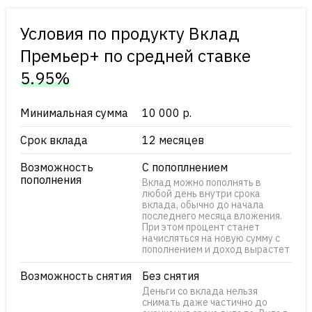
Условия по продукту Вклад
Премьер+ по cредней ставке
5.95%
Минимальная сумма
10 000 р.
Срок вклада
12 месяцев
Возможность
С попоплнением
пополнения
Вклад можно пополнять в
любой день внутри срока
вклада, обычно до начала
последнего месяца вложения.
При этом процент станет
начисляться на новую сумму с
пополнением и доход вырастет
Возможность снятия
Без снятия
Деньги со вклада нельзя
снимать даже частично до