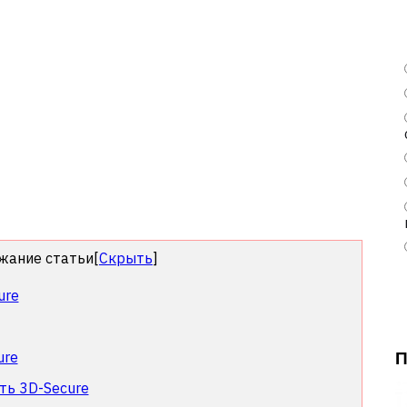
жание статьи
[
Скрыть
]
ure
ure
ть 3D-Secure