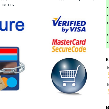
 карты.
К
В