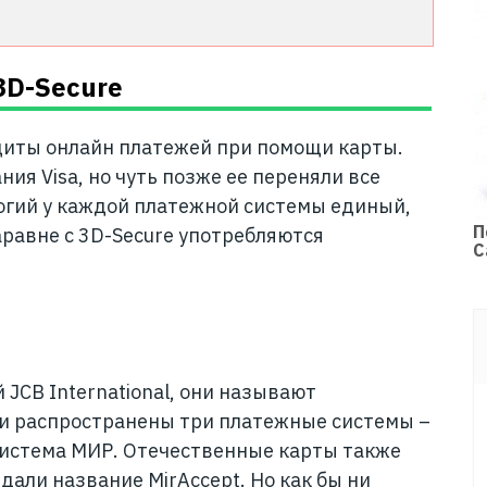
3D-Secure
ащиты онлайн платежей при помощи карты.
ия Visa, но чуть позже ее переняли все
огий у каждой платежной системы единый,
П
аравне с 3D-Secure употребляются
С
 JCB International, они называют
сии распространены три платежные системы –
 система МИР. Отечественные карты также
али название MirAccept. Но как бы ни