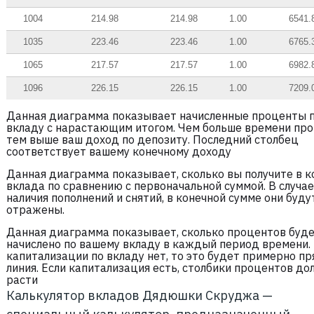
1004
214.98
214.98
1.00
6541.
1035
223.46
223.46
1.00
6765.
1065
217.57
217.57
1.00
6982.
1096
226.15
226.15
1.00
7209.
Данная диаграмма показывает начисленные проценты 
вкладу с нарастающим итогом. Чем больше времени про
тем выше ваш доход по депозиту. Последний столбец
соответствует вашему конечному доходу
Данная диаграмма показывает, сколько вы получите в 
вклада по сравнению с первоначальной суммой. В случае
наличия пополнений и снятий, в конечной сумме они буду
отражены.
Данная диаграмма показывает, сколько процентов буд
начислено по вашему вкладу в каждый период времени.
капитализации по вкладу нет, то это будет примерно пр
линия. Если капитализация есть, столбики процентов д
расти
Калькулятор вкладов Дядюшки Скруджа —