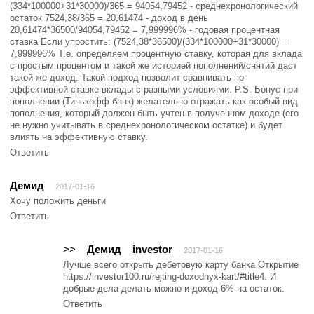
(334*100000+31*30000)/365 = 94054,79452 - среднехронологический
остаток 7524,38/365 = 20,61474 - доход в день
20,61474*36500/94054,79452 = 7,999996% - годовая процентная
ставка Если упростить: (7524,38*36500)/(334*100000+31*30000) =
7,999996% Т.е. определяем процентную ставку, которая для вклада
с простым процентом и такой же историей пополнений/снятий даст
такой же доход. Такой подход позволит сравнивать по
эффективной ставке вклады с разными условиями. P.S. Бонус при
пополнении (Тинькофф банк) желательно отражать как особый вид
пополнения, который должен быть учтен в полученном доходе (его
не нужно учитывать в среднехронологическом остатке) и будет
влиять на эффективную ставку.
Ответить
Демид
2017-01-16
Хочу положить деньги
Ответить
>>
Демид
investor
2017-01-16
Лучше всего открыть дебетовую карту банка Открытие
https://investor100.ru/rejting-doxodnyx-kart/#title4. И
добрые дела делать можно и доход 6% на остаток.
Ответить