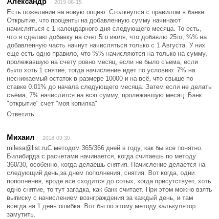
Александр
2019-06-15
Есть пожелание на новую опцию. Столкнулся с правилом в банке
Открытие, что проценты на добавленную сумму начинают
начисляться с 1 календарного дня следующего месяца. То есть,
что я сделаю добавку на счет 5го июля, что добавлю 25го, %% на
добавленную часть начнут начисляться только с 1 Августа. У них
еще есть одно правило, что %% начисляются на только на сумму,
пролежавшую на счету ровно месяц, если не было съема, если
было хоть 1 снятие, тогда начисление идет по условию: 7% на
неснижаемый остаток в размере 10000 и на всё, что свыше по
ставке 0.01% до начала следующего месяца. Затем если не делать
съёма, 7% начислится на всю сумму, пролежавшую месяц. Банк
"открытие" счет "моя копилка"
Ответить
Михаил
2018-09-30
milesa@list.ruС методом 365/366 дней в году, как бы все понятно.
Билибирда с расчетами начинается, когда считаешь по методу
360/30, особенно, когда делаешь снятия. Начисление делается на
следующий день,за днем пополнения, снятия. Вот когда, одни
пополнения, вроде все сходится до сотых, когда присутствует, хоть
одно снятие, то тут загадка, как банк считает. При этом можно взять
выписку с начислением вознграждения за каждый день, и там
всегда на 1 день ошибка. Вот бы по этому методу калькулятор
замутить.