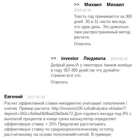
>>
Михаил
Михаил
2018-12-30
Тоесть год принимается за 360
дней. 30 и 31 число месяца,
это один день. Это довольно
таки распространенный метод
расчета.
Ответить
>>
investor
Людмила
2019-05-19
Добрый день!А у некоторых банков вообще
в году 367-380 дней,так что думайте-
странно всё это.
Ответить
Евгений
2017-01-29
Расчет эффективной ставки некорректно учитывает пополнения /
снятия. Пример расчета: http://investor100.ru/kalkulyator-vkladov/?
deposit=342cc8a9ad3b8bad18e0e4e72 Для годового вклада под 8% с
выплатой процентов в конце срока калькулятор определяет
эффективную ставку = 25% Предлагаю рассчитывать
эффективную ставку по среднехронологическому остатку,
рассчитанному на основе пополнений/снятий. В примере: