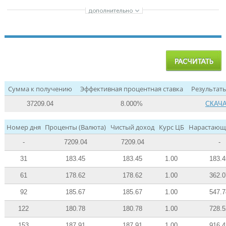
Сумма к получению
Эффективная процентная ставка
Результаты
37209.04
8.000%
СКАЧ
Номер дня
Проценты (Валюта)
Чистый доход
Курс ЦБ
Нарастающ
-
7209.04
7209.04
-
31
183.45
183.45
1.00
183.4
61
178.62
178.62
1.00
362.0
92
185.67
185.67
1.00
547.7
122
180.78
180.78
1.00
728.5
153
187.91
187.91
1.00
916.4