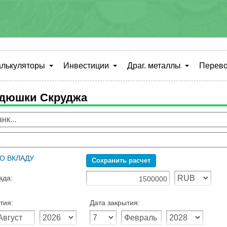
алькуляторы
Инвестиции
Драг. металлы
Перево
ядюшки Скруджа
О ВКЛАДУ
Сохранить расчет
ада:
тия:
Дата закрытия: