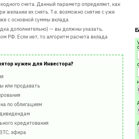
доходного счета. Данный параметр определяет, как
и желании их снять. Т.е. возможно снятие с уже
же с основной суммы вклада
дка дополнительно) — вы должны указать,
Б
ом РФ. Если нет, то алгоритм расчета вклада
лятор нужен для Инвестора?
С
ия
ы или продавать
ирования
она по облигациям
о дивидендам
ьного кредитования
BTC, эфира