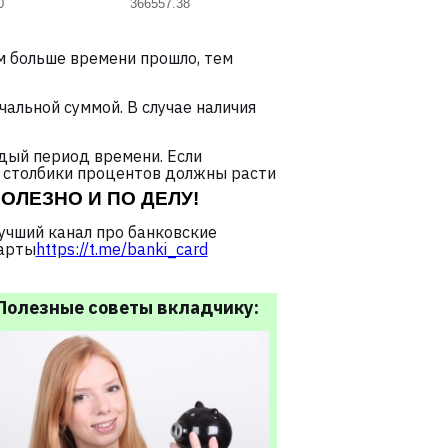
0
366557.38
 больше времени прошло, тем
альной суммой. В случае наличия
дый период времени. Если
ь, столбики процентов должны расти
ОЛЕЗНО И ПО ДЕЛУ!
учший канал про банковские
арты
https://t.me/banki_card
Полезные советы вкладчику: