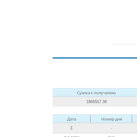
Сумма к получению
1866557.38
Дата
Номер дня
Σ
-