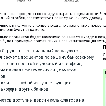
366557.38
366557.38
1.0
сленные проценты по вкладу с нарастающим итогом. Чем
едний столбец соответствует вашему конечному доходу
ько вы получите в конце вклада по сравнению с первонач
умме они будут отражены.
лько процентов будет начислено по вашему вкладу в каж
то будет примерно прямая линия. Если капитализация ест
П
 Скруджа — специальный калькулятор,
Л
я расчета процентов по вашему банковскому
к
статочно простой и удобный интерфейс,
чет вклада физических лиц с учетом
ов.
посчитать любой из существующих
ькофф и других банков.
счетов доступны версии калькулятора на