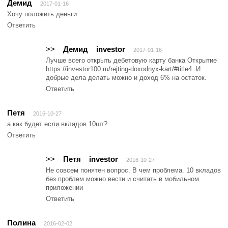
Демид
2017-01-16
Хочу положить деньги
Ответить
>>
Демид
investor
2017-01-16
Лучше всего открыть дебетовую карту банка Открытие
https://investor100.ru/rejting-doxodnyx-kart/#title4. И
добрые дела делать можно и доход 6% на остаток.
Ответить
Петя
2016-10-27
а как будет если вкладов 10шт?
Ответить
>>
Петя
investor
2016-10-27
Не совсем понятен вопрос. В чем проблема. 10 вкладов
без проблем можно вести и считать в мобильном
приложении
Ответить
Полина
2016-02-02