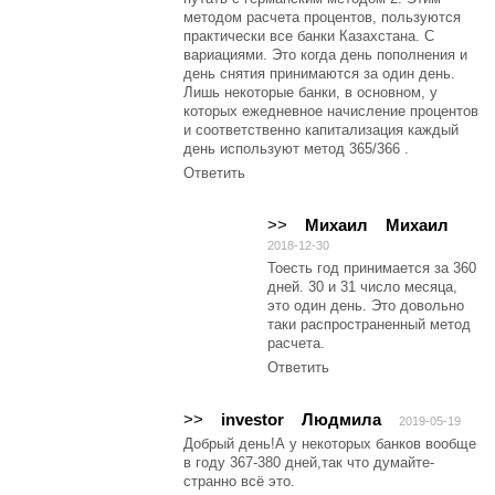
методом расчета процентов, пользуются
практически все банки Казахстана. С
вариациями. Это когда день пополнения и
день снятия принимаются за один день.
Лишь некоторые банки, в основном, у
которых ежедневное начисление процентов
и соответственно капитализация каждый
день используют метод 365/366 .
Ответить
>>
Михаил
Михаил
2018-12-30
Тоесть год принимается за 360
дней. 30 и 31 число месяца,
это один день. Это довольно
таки распространенный метод
расчета.
Ответить
>>
investor
Людмила
2019-05-19
Добрый день!А у некоторых банков вообще
в году 367-380 дней,так что думайте-
странно всё это.