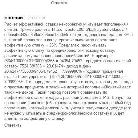
Ответить
Евгений
2017-01-29
Расчет эффективной ставки некорректно учитывает пополнения /
снятия. Пример расчета: http://investor100.ru/kalkulyator-vkladov/?
deposit=342cc8a9ad3b8bad18e0e4e72 Для годового вклада под 8% с
выплатой процентов в конце срока калькулятор определяет
эффективную ставку = 25% Предлагаю рассчитывать
эффективную ставку по среднехронологическому остатку,
рассчитанному на основе пополнений/снятий. В примере:
(334*100000+31*30000)/365 = 94054,79452 - среднехронологический
остаток 7524,38/365 = 20,61474 - доход в день
20,61474*36500/94054,79452 = 7,999996% - годовая процентная
ставка Если упростить: (7524,38*36500)/(334*100000+31*30000) =
7,999996% Т.е. определяем процентную ставку, которая для вклада
с простым процентом и такой же историей пополнений/снятий даст
такой же доход. Такой подход позволит сравнивать по
эффективной ставке вклады с разными условиями. P.S. Бонус при
пополнении (Тинькофф банк) желательно отражать как особый вид
пополнения, который должен быть учтен в полученном доходе (его
не нужно учитывать в среднехронологическом остатке) и будет
влиять на эффективную ставку.
Ответить