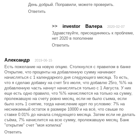
День добрый. Поправили, можете проверить.
Ответить
>>
investor
Валера
2020-02-07
Здравствуйте, присоединяюсь к проблеме,
нет 2020 в пополении
Ответить
Александр
2019-06-15
Есть пожелание на новую опцию. Столкнулся с правилом в банке
Открытие, что проценты на добавленную сумму начинают
начисляться с 1 календарного дня следующего месяца. То есть,
что я сделаю добавку на счет 5го июля, что добавлю 25го, %% на
добавленную часть начнут начисляться только с 1 Августа. У них
еще есть одно правило, что %% начисляются на только на сумму,
пролежавшую на счету ровно месяц, если не было съема, если
было хоть 1 снятие, тогда начисление идет по условию: 7% на
неснижаемый остаток в размере 10000 и на всё, что свыше по
ставке 0.01% до начала следующего месяца. Затем если не делать
съёма, 7% начислится на всю сумму, пролежавшую месяц. Банк
"открытие" счет "моя копилка"
Ответить