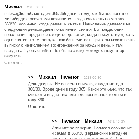
Михаил
2018-09-30
milesa@list.ruС методом 365/366 дней в году, как бы все понятно.
Билибирда с расчетами начинается, когда считаешь по методу
360/30, особенно, когда делаешь снятия. Начисление делается на
следующий день,за днем пополнения, снятия. Вот когда, одни
пополнения, вроде все сходится до сотых, когда присутствует, хоть
одно снятие, то тут загадка, как банк считает. При этом можно взять
выписку с начислением вознграждения за каждый день, и там
всегда на 1 день ошибка. Вот бы по этому методу калькулятор
замутить.
Ответить
>>
Михаил
investor
2018-09-30
День добрый. Не совсем понимаю, откуда метода
360/30. Вроде дней в году 365. Какой это банк, что так
считает и выдает вклады, где прописано что дней в
году 360
Ответить
>>
investor
Михаил
2018-12-30
Извините за перерыв. Написал сообщение
и забыл:)) 360/30 (Германский метод) не
путать с германским методом 2. Этим