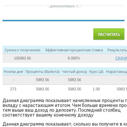
Сумма к получению
Эффективная процентная ставка
Результаты
105983.56
8.000%
СКАЧ
Номер дня
Проценты (Валюта)
Чистый доход
Курс ЦБ
Нарастающ
-
5983.56
5983.56
-
273
5983.56
5983.56
1.00
5983.
Данная диаграмма показывает начисленные проценты 
вкладу с нарастающим итогом. Чем больше времени про
тем выше ваш доход по депозиту. Последний столбец
соответствует вашему конечному доходу
Данная диаграмма показывает, сколько вы получите в 