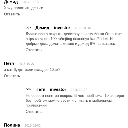
Демид
2017-01-16
Хочу положить деньги
Ответить
>>
Демид
investor
2017-01-16
Лучше всего открыть дебетовую карту банка Открытие
https://investor100.ru/rejting-doxodnyx-kart/#title4. И
добрые дела делать можно и доход 6% на остаток.
Ответить
Петя
2016-10-27
а как будет если вкладов 10шт?
Ответить
>>
Петя
investor
2016-10-27
Не совсем понятен вопрос. В чем проблема. 10 вкладов
без проблем можно вести и считать в мобильном
приложении
Ответить
Полина
2016-02-02