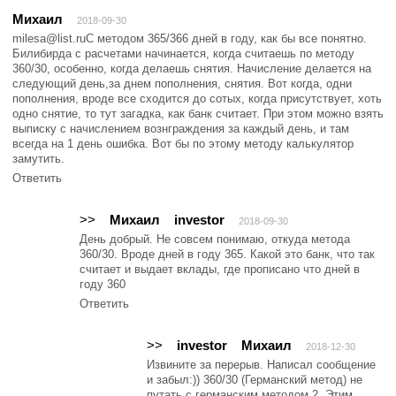
Михаил
2018-09-30
milesa@list.ruС методом 365/366 дней в году, как бы все понятно.
Билибирда с расчетами начинается, когда считаешь по методу
360/30, особенно, когда делаешь снятия. Начисление делается на
следующий день,за днем пополнения, снятия. Вот когда, одни
пополнения, вроде все сходится до сотых, когда присутствует, хоть
одно снятие, то тут загадка, как банк считает. При этом можно взять
выписку с начислением вознграждения за каждый день, и там
всегда на 1 день ошибка. Вот бы по этому методу калькулятор
замутить.
Ответить
>>
Михаил
investor
2018-09-30
День добрый. Не совсем понимаю, откуда метода
360/30. Вроде дней в году 365. Какой это банк, что так
считает и выдает вклады, где прописано что дней в
году 360
Ответить
>>
investor
Михаил
2018-12-30
Извините за перерыв. Написал сообщение
и забыл:)) 360/30 (Германский метод) не
путать с германским методом 2. Этим