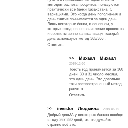
методом расчета процентов, пользуются
практически все банки Казахстана. С
вариациями. Это когда день пополнения и
день снятия принимаются за один день.
Лишь некоторые банки, в основном, у
которых ежедневное начисление процентов
и соответственно капитализация каждый
день используют метод 365/366 .
Ответить
>>
Михаил
Михаил
2018-12-30
Тоесть год принимается за 360
дней. 30 и 31 число месяца,
это один день. Это довольно
таки распространенный метод
расчета.
Ответить
>>
investor
Людмила
2019-05-19
Добрый день!А у некоторых банков вообще
в году 367-380 дней,так что думайте-
странно всё это.