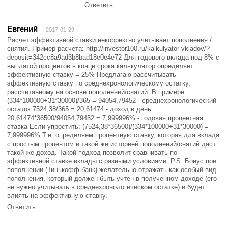
Ответить
Евгений
2017-01-29
Расчет эффективной ставки некорректно учитывает пополнения /
снятия. Пример расчета: http://investor100.ru/kalkulyator-vkladov/?
deposit=342cc8a9ad3b8bad18e0e4e72 Для годового вклада под 8% с
выплатой процентов в конце срока калькулятор определяет
эффективную ставку = 25% Предлагаю рассчитывать
эффективную ставку по среднехронологическому остатку,
рассчитанному на основе пополнений/снятий. В примере:
(334*100000+31*30000)/365 = 94054,79452 - среднехронологический
остаток 7524,38/365 = 20,61474 - доход в день
20,61474*36500/94054,79452 = 7,999996% - годовая процентная
ставка Если упростить: (7524,38*36500)/(334*100000+31*30000) =
7,999996% Т.е. определяем процентную ставку, которая для вклада
с простым процентом и такой же историей пополнений/снятий даст
такой же доход. Такой подход позволит сравнивать по
эффективной ставке вклады с разными условиями. P.S. Бонус при
пополнении (Тинькофф банк) желательно отражать как особый вид
пополнения, который должен быть учтен в полученном доходе (его
не нужно учитывать в среднехронологическом остатке) и будет
влиять на эффективную ставку.
Ответить