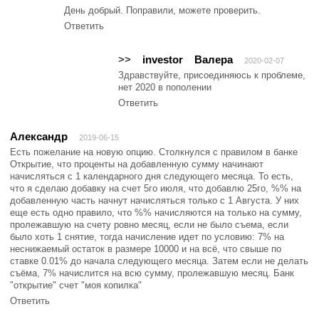
День добрый. Поправили, можете проверить.
Ответить
>>
investor
Валера
2020-02-07
Здравствуйте, присоединяюсь к проблеме,
нет 2020 в пополении
Ответить
Александр
2019-06-15
Есть пожелание на новую опцию. Столкнулся с правилом в банке
Открытие, что проценты на добавленную сумму начинают
начисляться с 1 календарного дня следующего месяца. То есть,
что я сделаю добавку на счет 5го июля, что добавлю 25го, %% на
добавленную часть начнут начисляться только с 1 Августа. У них
еще есть одно правило, что %% начисляются на только на сумму,
пролежавшую на счету ровно месяц, если не было съема, если
было хоть 1 снятие, тогда начисление идет по условию: 7% на
неснижаемый остаток в размере 10000 и на всё, что свыше по
ставке 0.01% до начала следующего месяца. Затем если не делать
съёма, 7% начислится на всю сумму, пролежавшую месяц. Банк
"открытие" счет "моя копилка"
Ответить