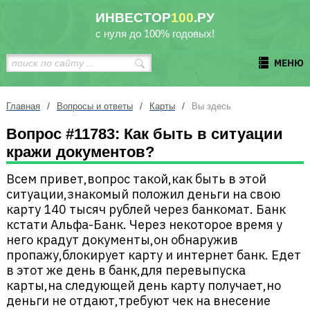
ИНВЕСТОР
100
.РУ
с нуля до 100% годовых!
МЕНЮ
/
/
/
Главная
Вопросы и ответы
Карты
Вы здесь
Вопрос #11783: Как быть в ситуации
кражи документов?
Всем привет,вопрос такой,как быть в этой
ситуации,знакомый положил деньги на свою
карту 140 тысяч рублей через банкомат. Банк
кстати Альфа-Банк. Через некоторое время у
него крадут документы,он обнаружив
пропажу,блокирует карту и интернет банк. Едет
в этот же день в банк,для перевыпуска
карты,на следующей день карту получает,но
деньги не отдают,требуют чек на внесение