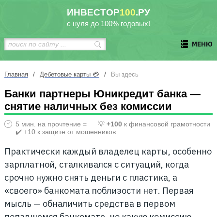
ИНВЕСТОР
100
.РУ
с нуля до 100% годовых!
МЕНЮ
/
/
Главная
Дебетовые карты 💳
Вы здесь
Банки партнеры Юникредит банка —
снятие наличных без комиссии
5 мин. на прочтение =
💡
+100
к финансовой грамотности
✔️ +10 к защите от мошенников
Практически каждый владелец карты, особенно
зарплатной, сталкивался с ситуаций, когда
срочно нужно снять деньги с пластика, а
«своего» банкомата поблизости нет. Первая
мысль — обналичить средства в первом
попавшемся банкомате, но какую комиссию