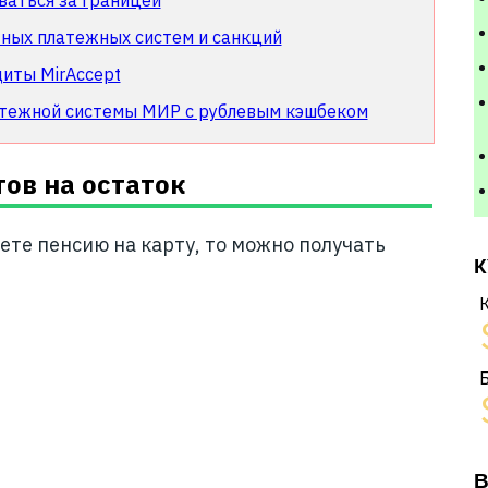
ваться за границей
жных платежных систем и санкций
щиты MirAccept
атежной системы МИР с рублевым кэшбеком
ов на остаток
ете пенсию на карту, то можно получать
К
В