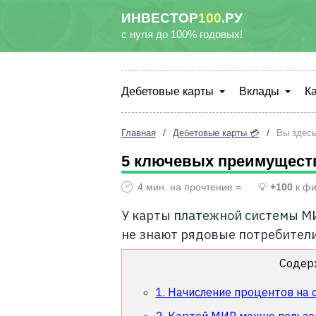
ИНВЕСТОР
100
.РУ
с нуля до 100% годовых!
Дебетовые карты
Вклады
К
/
/
Главная
Дебетовые карты 💳
Вы здес
5 ключевых преимуществ
4 мин. на прочтение =
💡
+100
к фи
У карты платежной системы МИ
не знают рядовые потребители
Содер
1. Начисление процентов на 