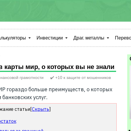
алькуляторы
Инвестиции
Драг. металлы
Перево
ь
 карты мир, о которых вы не знали
нансовой грамотности
✔️ +10 к защите от мошенников
Р гораздо больше преимуществ, о которых
 банковских услуг.
жание статьи
[
Скрыть
]
остаток