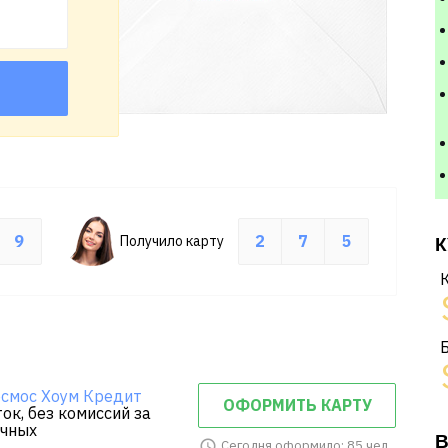
9
2
7
5
Получило карту
К
смос Хоум Кредит
ОФОРМИТЬ КАРТУ
ок, без комиссий за
ичных
В
Сегодня оформило: 85 чел.