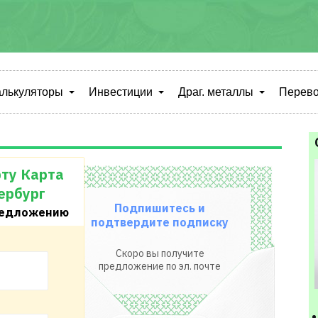
алькуляторы
Инвестиции
Драг. металлы
Перево
ту Карта
ербург
Подпишитесь и
редложению
подтвердите подписку
Скоро вы получите
предложение по эл. почте