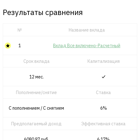
Результаты сравнения
№
Название вклада
1
Вклад Все включено-Расчетный
Срок вклада
Капитализация
12 мес.
Пополнение/снятие
Ставка
С пополнением / C снятием
6%
Предполагаемый доход
Эффективная ставка
6080.97 руб.
6.17%