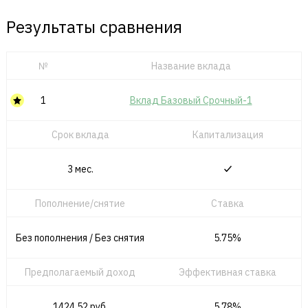
Результаты сравнения
№
Название вклада
1
Вклад Базовый Срочный-1
Срок вклада
Капитализация
3 мес.
Пополнение/снятие
Ставка
Без пополнения / Без снятия
5.75%
Предполагаемый доход
Эффективная ставка
1424.52 руб.
5.78%