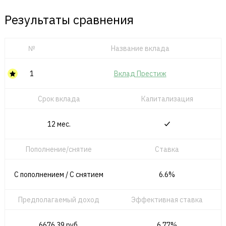
Результаты сравнения
№
Название вклада
1
Вклад Престиж
Срок вклада
Капитализация
12 мес.
Пополнение/снятие
Ставка
С пополнением / C снятием
6.6%
Предполагаемый доход
Эффективная ставка
6676.39 руб.
6.77%