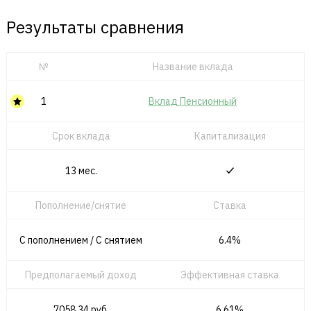
Результаты сравнения
№
Название вклада
1
Вклад Пенсионный
Срок вклада
Капитализация
13 мес.
Пополнение/снятие
Ставка
С пополнением / C снятием
6.4%
Предполагаемый доход
Эффективная ставка
7058.34 руб.
6.61%