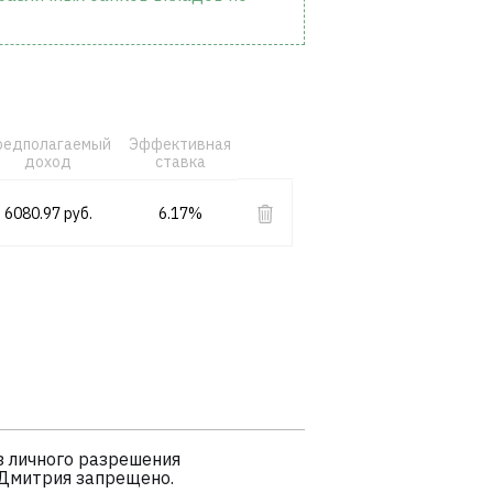
редполагаемый
Эффективная
доход
ставка
6080.97 руб.
6.17%
 личного разрешения
 Дмитрия запрещено.