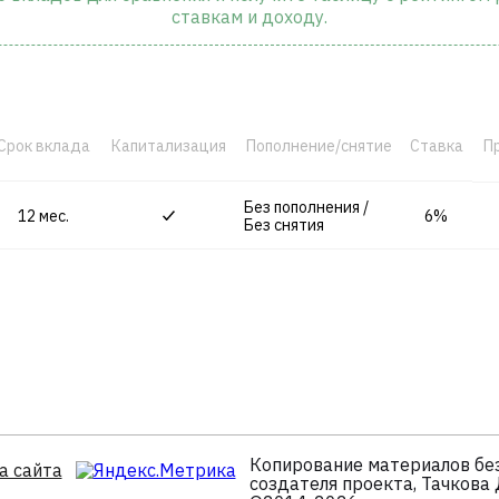
ставкам и доходу.
Срок вклада
Капитализация
Пополнение/снятие
Ставка
П
Без пополнения /
12 мес.
6%
Без снятия
Копирование материалов без
а сайта
создателя проекта, Тачкова