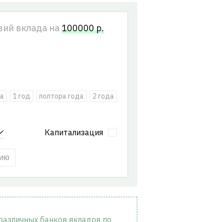
вий вклада на
100000
р.
а
1 год
полтора года
2 года
Капитализация
нию
 различных банков вкладов по