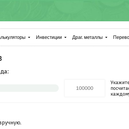
алькуляторы
Инвестиции
Драг. металлы
Перево
в
да:
Укажите
посчита
каждому
вручную.