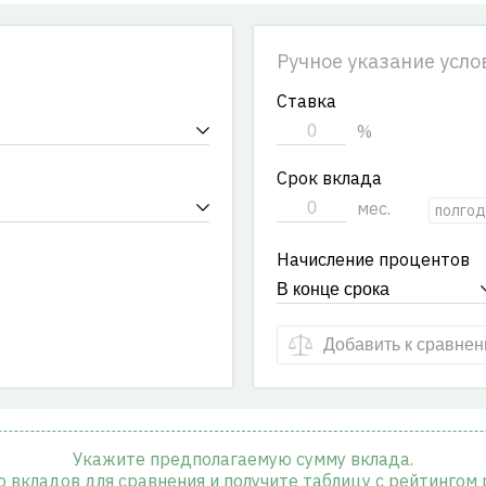
Ручное указание усло
Ставка
%
Срок вклада
мес.
полгод
Начисление процентов
Добавить к сравне
Укажите предполагаемую сумму вклада.
 вкладов для сравнения и получите таблицу с рейтингом