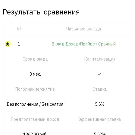
Результаты сравнения
№
Название вклада
1
Вклад Доход/Прайвет Срочный
Срок вклада
Капитализация
3 мес.
Пополнение/снятие
Ставка
Без пополнения / Без снятия
5.5%
Предполагаемый доход
Эффективная ставка
1362.30 руб.
5.52%