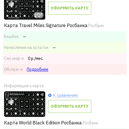
ОФОРМИТЬ КАРТУ
Карта Travel Miles Signature Росбанка
Росбанк
Кешбек
—
Начисления на остаток
—
Смс
инф-е
0 р./мес.
Обслуж-е
Подробнее
Информация о карте
К сравнению
ОФОРМИТЬ КАРТУ
Карта World Black Edition Росбанка
Росбанк