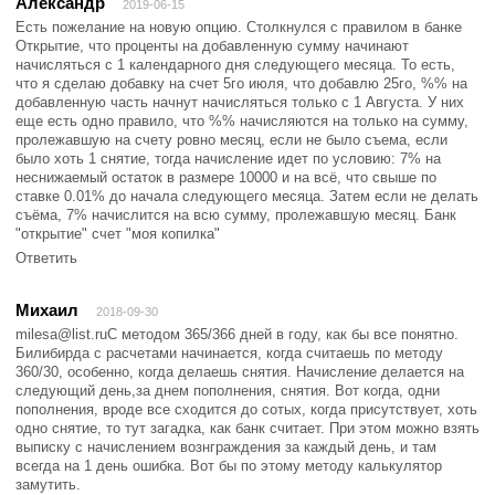
Александр
2019-06-15
Есть пожелание на новую опцию. Столкнулся с правилом в банке
Открытие, что проценты на добавленную сумму начинают
начисляться с 1 календарного дня следующего месяца. То есть,
что я сделаю добавку на счет 5го июля, что добавлю 25го, %% на
добавленную часть начнут начисляться только с 1 Августа. У них
еще есть одно правило, что %% начисляются на только на сумму,
пролежавшую на счету ровно месяц, если не было съема, если
было хоть 1 снятие, тогда начисление идет по условию: 7% на
неснижаемый остаток в размере 10000 и на всё, что свыше по
ставке 0.01% до начала следующего месяца. Затем если не делать
съёма, 7% начислится на всю сумму, пролежавшую месяц. Банк
"открытие" счет "моя копилка"
Ответить
Михаил
2018-09-30
milesa@list.ruС методом 365/366 дней в году, как бы все понятно.
Билибирда с расчетами начинается, когда считаешь по методу
360/30, особенно, когда делаешь снятия. Начисление делается на
следующий день,за днем пополнения, снятия. Вот когда, одни
пополнения, вроде все сходится до сотых, когда присутствует, хоть
одно снятие, то тут загадка, как банк считает. При этом можно взять
выписку с начислением вознграждения за каждый день, и там
всегда на 1 день ошибка. Вот бы по этому методу калькулятор
замутить.