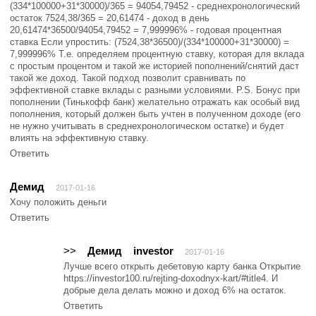
(334*100000+31*30000)/365 = 94054,79452 - среднехронологический
остаток 7524,38/365 = 20,61474 - доход в день
20,61474*36500/94054,79452 = 7,999996% - годовая процентная
ставка Если упростить: (7524,38*36500)/(334*100000+31*30000) =
7,999996% Т.е. определяем процентную ставку, которая для вклада
с простым процентом и такой же историей пополнений/снятий даст
такой же доход. Такой подход позволит сравнивать по
эффективной ставке вклады с разными условиями. P.S. Бонус при
пополнении (Тинькофф банк) желательно отражать как особый вид
пополнения, который должен быть учтен в полученном доходе (его
не нужно учитывать в среднехронологическом остатке) и будет
влиять на эффективную ставку.
Ответить
Демид
2017-01-16
Хочу положить деньги
Ответить
>>
Демид
investor
2017-01-16
Лучше всего открыть дебетовую карту банка Открытие
https://investor100.ru/rejting-doxodnyx-kart/#title4. И
добрые дела делать можно и доход 6% на остаток.
Ответить