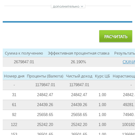
Сумма к получению
Эффективная процентная ставка
Результаты
2679847.01
26.190%
СКАЧ
Номер дня
Проценты (Валюта)
Чистый доход
Курс ЦБ
Нарастающ
-
1179847.01
1179847.01
-
31
24842.47
24842.47
1.00
24842
61
24439.26
24439.26
1.00
49281
92
25658.65
25658.65
1.00
74940
122
25242.20
25242.20
1.00
100182
153
26501.65
26501.65
1.00
126684