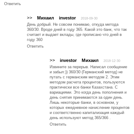
Ответить
>>
Михаил
investor
2018-09-30
День добрый. Не совсем понимаю, откуда метода
360/30. Вроде дней в году 365. Какой это банк, что так
считает и выдает вклады, где прописано что дней в
году 360
Ответить
>>
investor
Михаил
2018-12-30
Извините за перерыв. Написал сообщение
и забыл:)) 360/30 (Германский метод) не
путать с германским методом 2. Этим
методом расчета процентов, пользуются
практически все банки Казахстана. С
вариациями. Это когда день пополнения и
день снятия принимаются за один день.
Лишь некоторые банки, в основном, у
которых ежедневное начисление процентов
и соответственно капитализация каждый
день используют метод 365/366 .
Ответить