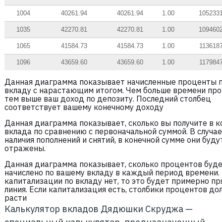
1004
40261.94
40261.94
1.00
105233
1035
42270.81
42270.81
1.00
109460
1065
41584.73
41584.73
1.00
113618
1096
43659.60
43659.60
1.00
117984
Данная диаграмма показывает начисленные проценты 
вкладу с нарастающим итогом. Чем больше времени про
тем выше ваш доход по депозиту. Последний столбец
соответствует вашему конечному доходу
Данная диаграмма показывает, сколько вы получите в 
вклада по сравнению с первоначальной суммой. В случае
наличия пополнений и снятий, в конечной сумме они буду
отражены.
Данная диаграмма показывает, сколько процентов буд
начислено по вашему вкладу в каждый период времени.
капитализации по вкладу нет, то это будет примерно пр
линия. Если капитализация есть, столбики процентов д
расти
Калькулятор вкладов Дядюшки Скруджа —