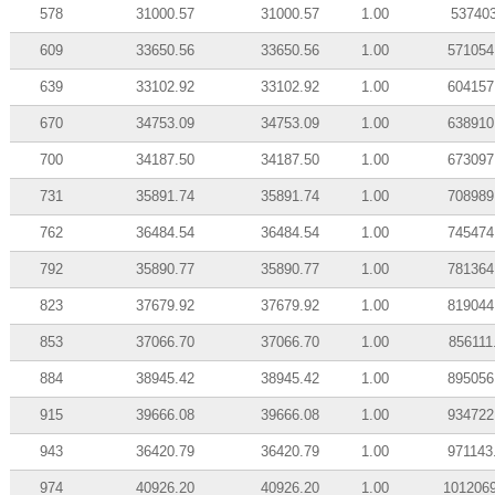
578
31000.57
31000.57
1.00
53740
609
33650.56
33650.56
1.00
571054
639
33102.92
33102.92
1.00
604157
670
34753.09
34753.09
1.00
638910
700
34187.50
34187.50
1.00
673097
731
35891.74
35891.74
1.00
708989
762
36484.54
36484.54
1.00
745474
792
35890.77
35890.77
1.00
781364
823
37679.92
37679.92
1.00
819044
853
37066.70
37066.70
1.00
856111
884
38945.42
38945.42
1.00
895056
915
39666.08
39666.08
1.00
934722
943
36420.79
36420.79
1.00
971143
974
40926.20
40926.20
1.00
101206