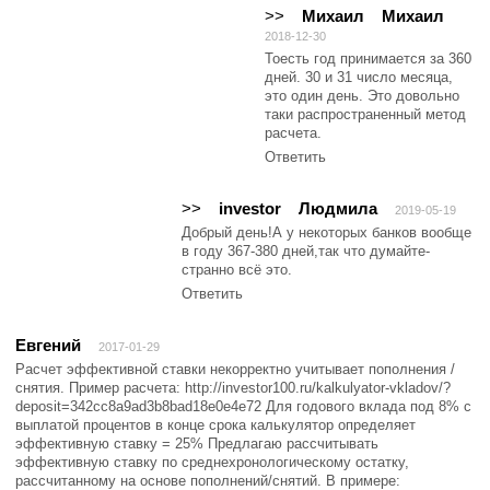
>>
Михаил
Михаил
2018-12-30
Тоесть год принимается за 360
дней. 30 и 31 число месяца,
это один день. Это довольно
таки распространенный метод
расчета.
Ответить
>>
investor
Людмила
2019-05-19
Добрый день!А у некоторых банков вообще
в году 367-380 дней,так что думайте-
странно всё это.
Ответить
Евгений
2017-01-29
Расчет эффективной ставки некорректно учитывает пополнения /
снятия. Пример расчета: http://investor100.ru/kalkulyator-vkladov/?
deposit=342cc8a9ad3b8bad18e0e4e72 Для годового вклада под 8% с
выплатой процентов в конце срока калькулятор определяет
эффективную ставку = 25% Предлагаю рассчитывать
эффективную ставку по среднехронологическому остатку,
рассчитанному на основе пополнений/снятий. В примере: