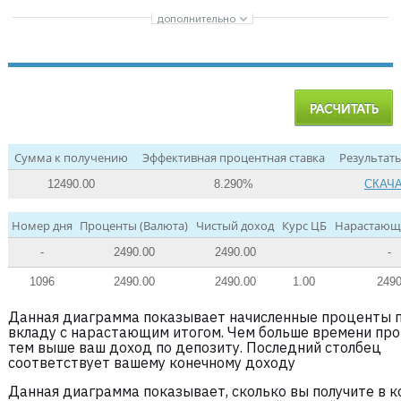
Сумма к получению
Эффективная процентная ставка
Результаты
12490.00
8.290%
СКАЧ
Номер дня
Проценты (Валюта)
Чистый доход
Курс ЦБ
Нарастающ
-
2490.00
2490.00
-
1096
2490.00
2490.00
1.00
249
Данная диаграмма показывает начисленные проценты 
вкладу с нарастающим итогом. Чем больше времени про
тем выше ваш доход по депозиту. Последний столбец
соответствует вашему конечному доходу
Данная диаграмма показывает, сколько вы получите в 