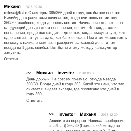
Михаил
2018-09-30
milesa@list.ruС методом 365/366 дней в году, как бы все понятно.
Билибирда с расчетами начинается, когда считаешь по методу
360/30, особенно, когда делаешь снятия. Начисление делается на
следующий день,за днем пополнения, снятия. Вот когда, одни
пополнения, вроде все сходится до сотых, когда присутствует, хоть
одно снятие, то тут загадка, как банк считает. При этом можно взять
выписку с начислением вознграждения за каждый день, и там
всегда на 1 день ошибка. Вот бы по этому методу калькулятор
замутить.
Ответить
>>
Михаил
investor
2018-09-30
День добрый. Не совсем понимаю, откуда метода
360/30. Вроде дней в году 365. Какой это банк, что так
считает и выдает вклады, где прописано что дней в
году 360
Ответить
>>
investor
Михаил
2018-12-30
Извините за перерыв. Написал сообщение
и забыл:)) 360/30 (Германский метод) не
путать с германским методом 2. Этим