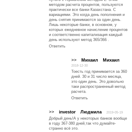
методом расчета процентов, пользуются
практически все банки Казахстана. С
вариациями. Это когда день пополнения и
день снятия принимаются за один день.
Лишь некоторые банки, в основном, у
которых ежедневное начисление процентов
и соответственно капитализация каждый
день используют метод 365/366 .
Ответить
>>
Михаил
Михаил
2018-12-30
Тоесть год принимается за 360
дней. 30 и 31 число месяца,
это один день. Это довольно
таки распространенный метод
расчета.
Ответить
>>
investor
Людмила
2019-05-19
Добрый день!А у некоторых банков вообще
в году 367-380 дней,так что думайте-
странно всё это.