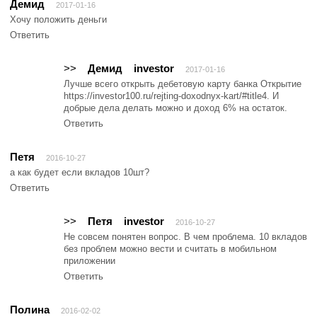
Демид
2017-01-16
Хочу положить деньги
Ответить
>>
Демид
investor
2017-01-16
Лучше всего открыть дебетовую карту банка Открытие
https://investor100.ru/rejting-doxodnyx-kart/#title4. И
добрые дела делать можно и доход 6% на остаток.
Ответить
Петя
2016-10-27
а как будет если вкладов 10шт?
Ответить
>>
Петя
investor
2016-10-27
Не совсем понятен вопрос. В чем проблема. 10 вкладов
без проблем можно вести и считать в мобильном
приложении
Ответить
Полина
2016-02-02