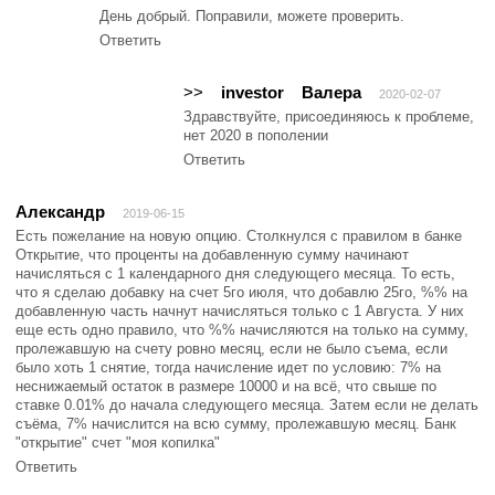
День добрый. Поправили, можете проверить.
Ответить
>>
investor
Валера
2020-02-07
Здравствуйте, присоединяюсь к проблеме,
нет 2020 в пополении
Ответить
Александр
2019-06-15
Есть пожелание на новую опцию. Столкнулся с правилом в банке
Открытие, что проценты на добавленную сумму начинают
начисляться с 1 календарного дня следующего месяца. То есть,
что я сделаю добавку на счет 5го июля, что добавлю 25го, %% на
добавленную часть начнут начисляться только с 1 Августа. У них
еще есть одно правило, что %% начисляются на только на сумму,
пролежавшую на счету ровно месяц, если не было съема, если
было хоть 1 снятие, тогда начисление идет по условию: 7% на
неснижаемый остаток в размере 10000 и на всё, что свыше по
ставке 0.01% до начала следующего месяца. Затем если не делать
съёма, 7% начислится на всю сумму, пролежавшую месяц. Банк
"открытие" счет "моя копилка"
Ответить