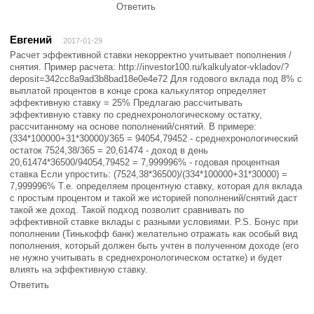
Ответить
Евгений
2017-01-29
Расчет эффективной ставки некорректно учитывает пополнения /
снятия. Пример расчета: http://investor100.ru/kalkulyator-vkladov/?
deposit=342cc8a9ad3b8bad18e0e4e72 Для годового вклада под 8% с
выплатой процентов в конце срока калькулятор определяет
эффективную ставку = 25% Предлагаю рассчитывать
эффективную ставку по среднехронологическому остатку,
рассчитанному на основе пополнений/снятий. В примере:
(334*100000+31*30000)/365 = 94054,79452 - среднехронологический
остаток 7524,38/365 = 20,61474 - доход в день
20,61474*36500/94054,79452 = 7,999996% - годовая процентная
ставка Если упростить: (7524,38*36500)/(334*100000+31*30000) =
7,999996% Т.е. определяем процентную ставку, которая для вклада
с простым процентом и такой же историей пополнений/снятий даст
такой же доход. Такой подход позволит сравнивать по
эффективной ставке вклады с разными условиями. P.S. Бонус при
пополнении (Тинькофф банк) желательно отражать как особый вид
пополнения, который должен быть учтен в полученном доходе (его
не нужно учитывать в среднехронологическом остатке) и будет
влиять на эффективную ставку.
Ответить